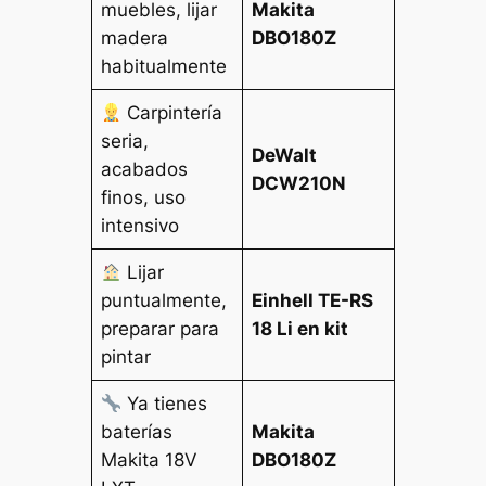
muebles, lijar
Makita
madera
DBO180Z
habitualmente
Carpintería
seria,
DeWalt
acabados
DCW210N
finos, uso
intensivo
Lijar
puntualmente,
Einhell TE-RS
preparar para
18 Li en kit
pintar
Ya tienes
baterías
Makita
Makita 18V
DBO180Z