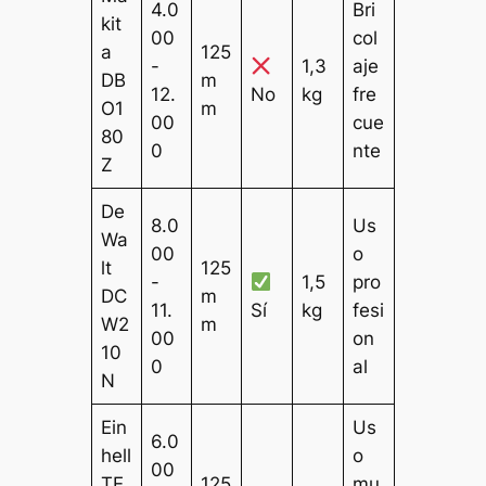
4.0
Bri
kit
00
col
a
125
-
1,3
aje
DB
m
12.
No
kg
fre
O1
m
00
cue
80
0
nte
Z
De
8.0
Us
Wa
00
o
lt
125
-
1,5
pro
DC
m
11.
Sí
kg
fesi
W2
m
00
on
10
0
al
N
Ein
Us
6.0
hell
o
00
TE
125
mu