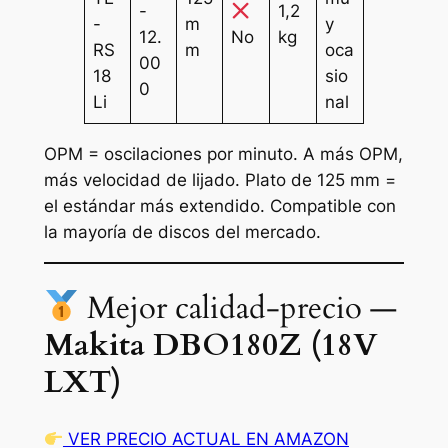
-
1,2
-
m
y
12.
No
kg
RS
m
oca
00
18
sio
0
Li
nal
OPM = oscilaciones por minuto. A más OPM,
más velocidad de lijado.
Plato de 125 mm =
el estándar más extendido. Compatible con
la mayoría de discos del mercado.
Mejor calidad-precio —
Makita DBO180Z (18V
LXT)
VER PRECIO ACTUAL EN AMAZON