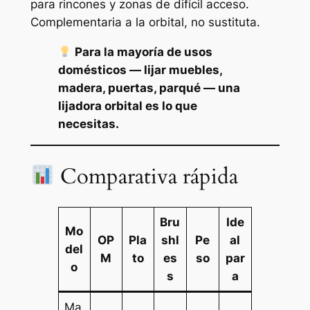
para rincones y zonas de difícil acceso.
Complementaria a la orbital, no sustituta.
Para la mayoría de usos
domésticos — lijar muebles,
madera, puertas, parqué — una
lijadora orbital es lo que
necesitas.
Comparativa rápida
Bru
Ide
Mo
OP
Pla
shl
Pe
al
del
M
to
es
so
par
o
s
a
Ma