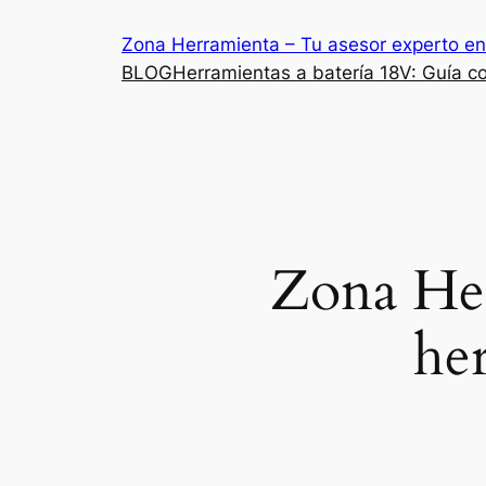
Saltar
Zona Herramienta – Tu asesor experto en
al
BLOG
Herramientas a batería 18V: Guía co
contenido
Zona Her
her